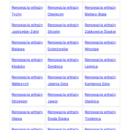
Renowacja witraży
Renowacja witraży
Renowacja witraży
Tychy
Oświęcim
Bielsko-Biała
Renowacja witraży
Renowacja witraży
Renowacja witraży
Jastrzębie-Zdrój
Strzelin
Ząbkowice Śląskie
Renowacja witraży
Renowacja witraży
Renowacja witraży
Bielawa
Dzierżoniów
Wrocław
Renowacja witraży
Renowacja witraży
Renowacja witraży
Kłodzko
Świdnica
Legnica
Renowacja witraży
Renowacja witraży
Renowacja witraży
Wałbrzych
Jelenia Góra
Kamienna Góra
Renowacja witraży
Renowacja witraży
Renowacja witraży
Strzegom
Jawor
Oleśnica
Renowacja witraży
Renowacja witraży
Renowacja witraży
Oława
Środa Śląska
Trzebnica
Renowacja witraży
Renowacja witraży
Renowacja witraży