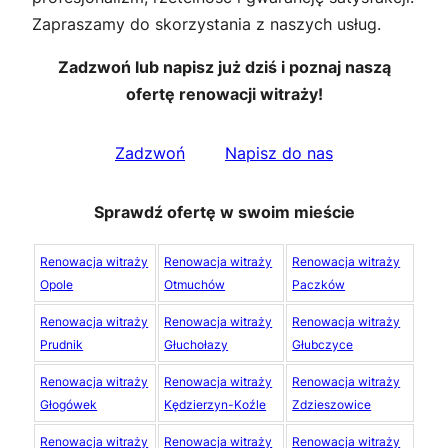
Zapraszamy do skorzystania z naszych usług.
Zadzwoń lub napisz już dziś i poznaj naszą
ofertę renowacji witraży!
Zadzwoń
Napisz do nas
Sprawdź ofertę w swoim mieście
Renowacja witraży
Renowacja witraży
Renowacja witraży
Opole
Otmuchów
Paczków
Renowacja witraży
Renowacja witraży
Renowacja witraży
Prudnik
Głuchołazy
Głubczyce
Renowacja witraży
Renowacja witraży
Renowacja witraży
Głogówek
Kędzierzyn-Koźle
Zdzieszowice
Renowacja witraży
Renowacja witraży
Renowacja witraży