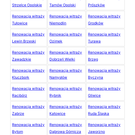
Strzelce Opolskie
Tarnów Opolski
Prószków
Renowacja witraży
Renowacja witraży
Renowacja witraży
Tułowice
Niemodlin
Grodków
Renowacja witraży
Renowacja witraży
Renowacja witraży
Lewin Brzeski
Ozimek
Turawa
Renowacja witraży
Renowacja witraży
Renowacja witraży
Zawadzkie
Dobrzeń Wielki
Brzeg
Renowacja witraży
Renowacja witraży
Renowacja witraży
Kluczbork
Namysłów
Byczyna
Renowacja witraży
Renowacja witraży
Renowacja witraży
Racibórz
Rybnik
Gliwice
Renowacja witraży
Renowacja witraży
Renowacja witraży
Zabrze
Katowice
Ruda Śląska
Renowacja witraży
Renowacja witraży
Renowacja witraży
Bytom
Dąbrowa Górnicza
Jaworzno