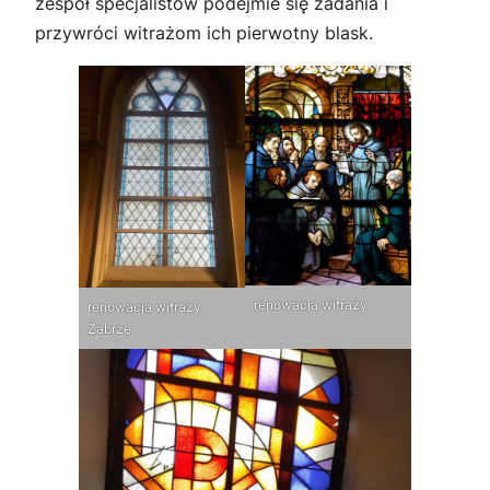
zespół specjalistów podejmie się zadania i
przywróci witrażom ich pierwotny blask.
renowacja witraży
renowacja witraży
Zabrze