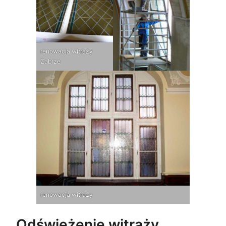
renowacja witraży
Zabrze
renowacja witraży
Odświeżenie witraży